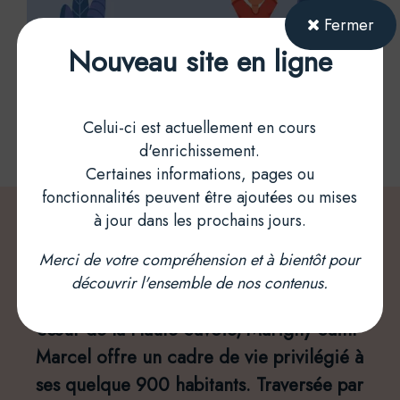
Fermer
Nouveau site en ligne
Celui-ci est actuellement en cours
d'enrichissement.
Certaines informations, pages ou
fonctionnalités peuvent être ajoutées ou mises
Bienvenue à Marigny-Saint-
à jour dans les prochains jours.
Marcel
Merci de votre compréhension et à bientôt pour
découvrir l'ensemble de nos contenus.
Entre les lacs d’Annecy et du Bourget, au
cœur de la Haute-Savoie, Marigny-Saint-
Marcel offre un cadre de vie privilégié à
ses quelque 900 habitants. Traversée par