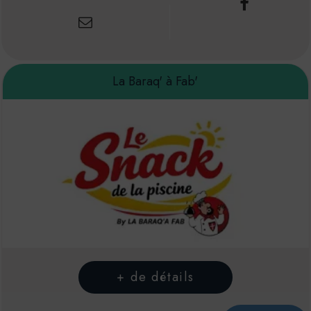
La Baraq' à Fab'